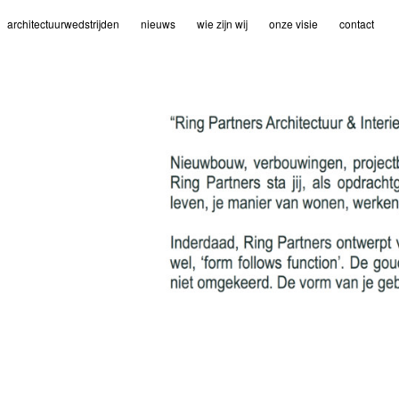
architectuurwedstrijden
nieuws
wie zijn wij
onze visie
contact