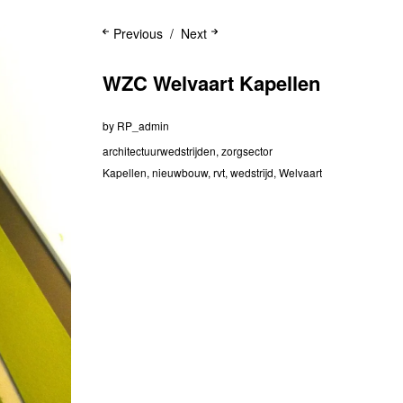
Previous
Next
WZC Welvaart Kapellen
by
RP_admin
architectuurwedstrijden
,
zorgsector
Kapellen
,
nieuwbouw
,
rvt
,
wedstrijd
,
Welvaart