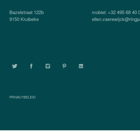
Bazelstraat 122b
mobiel: +32 495 68 40 
9150 Kruibeke
ellen.vaerewijck@ringp
TWITTER
FACEBOOK
INSTAGRAM
PINTEREST
LINKEDIN
PRIVACYBELEID