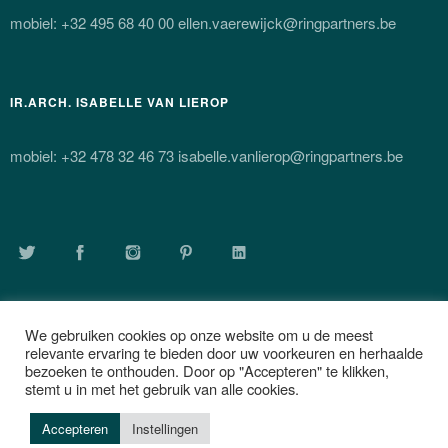
mobiel: +32 495 68 40 00 ellen.vaerewijck@ringpartners.be
IR.ARCH. ISABELLE VAN LIEROP
mobiel: +32 478 32 46 73 isabelle.vanlierop@ringpartners.be
TWITTER
FACEBOOK
INSTAGRAM
PINTEREST
LINKEDIN
We gebruiken cookies op onze website om u de meest
relevante ervaring te bieden door uw voorkeuren en herhaalde
PRIVACYBELEID
bezoeken te onthouden. Door op "Accepteren" te klikken,
stemt u in met het gebruik van alle cookies.
Accepteren
Instellingen