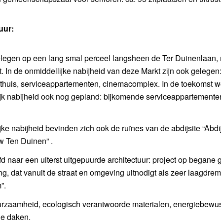
uur:
gelegen op een lang smal perceel langsheen de Ter Duinenlaan, 
 In de onmiddellijke nabijheid van deze Markt zijn ook gelegen
sthuis, serviceappartementen, cinemacomplex. In de toekomst 
ijk nabijheid ook nog gepland: bijkomende serviceappartemente
jke nabijheid bevinden zich ook de ruïnes van de abdijsite “Abdi
 Ten Duinen” .
d naar een uiterst uitgepuurde architectuur: project op begane 
g, dat vanuit de straat en omgeving uitnodigt als zeer laagdrem
”.
rzaamheid, ecologisch verantwoorde materialen, energiebewus
e daken.