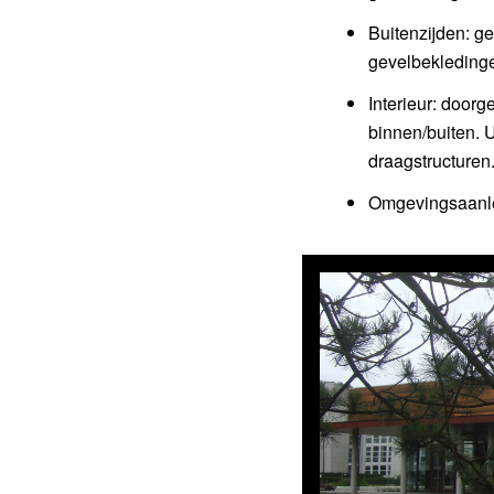
Buitenzijden: g
gevelbekleding
Interieur: door
binnen/buiten. 
draagstructuren
Omgevingsaanle