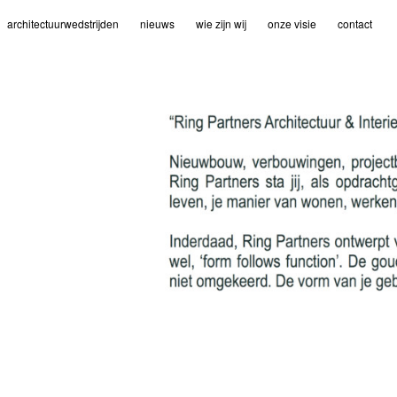
architectuurwedstrijden
nieuws
wie zijn wij
onze visie
contact