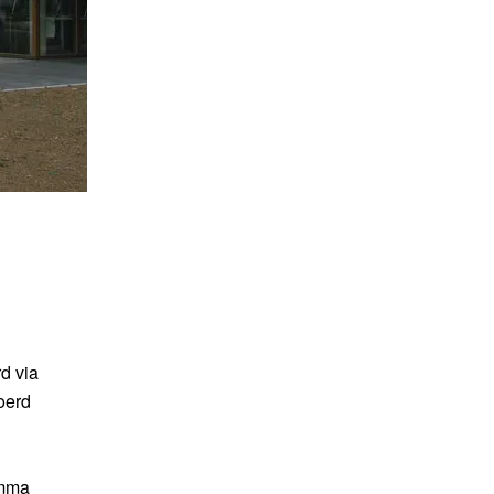
d via
oerd
amma