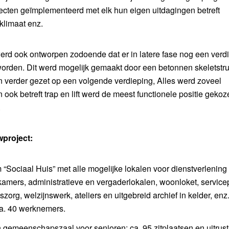
ecten geïmplementeerd met elk hun eigen uitdagingen betreft
klimaat enz.
rd ook ontworpen zodoende dat er in latere fase nog een verd
orden. Dit werd mogelijk gemaakt door een betonnen skeletstru
n verder gezet op een volgende verdieping, Alles werd zoveel
ook betreft trap en lift werd de meest functionele positie gekoz
.
project:
ociaal Huis” met alle mogelijke lokalen voor dienstverlening
kamers, administratieve en vergaderlokalen, woonloket, service
szorg, welzijnswerk, ateliers en uitgebreid archief in kelder, enz
ca. 40 werknemers.
 gemeenschapszaal voor senioren: ca. 95 zitplaatsen en uitrust