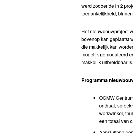
werd zodoende in 2 proj
toegankelijkheid, binnen
Het nieuwbouwproject we
bovenop kan geplaatst w
die makkelijk kan worde
mogelijk gemoduleerd en 
makkelijk uitbreidbaar is
Programma nieuwbouw
OCMW Centrum “S
onthaal, spreek
werkwinkel, thui
een totaal van 
Aansluitend een