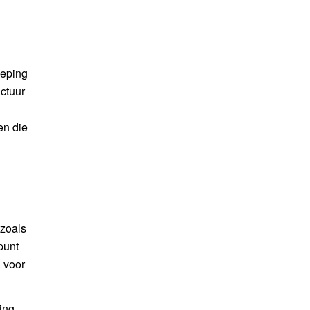
ieping
ctuur
en die
 zoals
punt
. voor
ing.