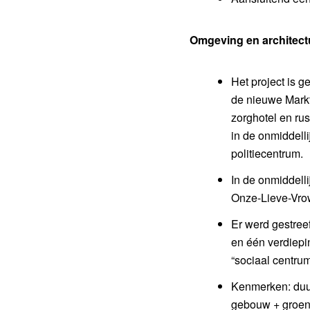
Omgeving en architect
Het project is 
de nieuwe Markt.
zorghotel en ru
in de onmiddell
politiecentrum.
In de onmiddelli
Onze-Lieve-Vrow
Er werd gestreef
en één verdiepin
“sociaal centrum
Kenmerken: duu
gebouw + groen