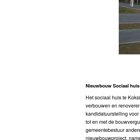
Nieuwbouw Sociaal huis
Het sociaal huis te Kok
verbouwen en renoveren
kandidatuurstelling voo
tot en met de bouwvergu
gemeentebestuur andere
nieuwbouwproject, namel