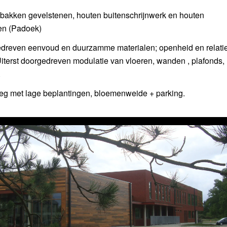
ebakken gevelstenen, houten buitenschrijnwerk en houten
en (Padoek)
gedreven eenvoud en duurzamme materialen; openheid en relati
Uiterst doorgedreven modulatie van vloeren, wanden , plafonds,
.
g met lage beplantingen, bloemenweide + parking.