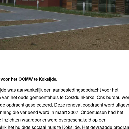
 voor het OCMW te Koksijde.
sijde was aanvankelijk een aanbestedingsopdracht voor het
 van het oude gemeentehuis te Oostduinkerke. Ons bureau wer
r de opdracht geselecteerd. Deze renovatieopdracht werd uitgev
nning die verleend werd in maart 2007. Ondertussen had het
 inzichten waardoor er werd overgeschakeld op een
ijk het huidige sociaal huis te Koksijde. Het gevraagde progr