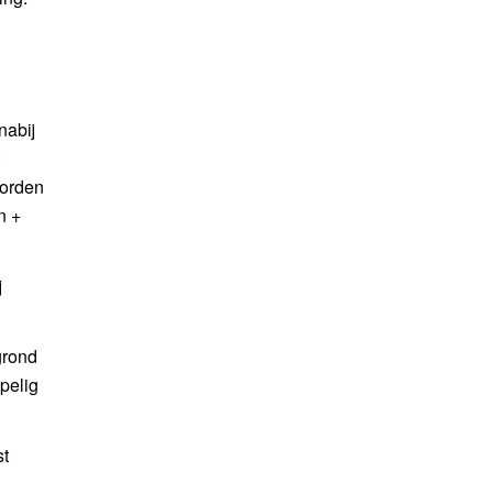
nabij
:
worden
n +
j
grond
pelig
t